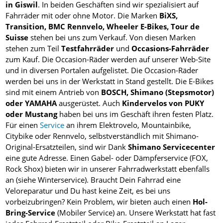
in Giswil
. In beiden Geschäften sind wir spezialisiert auf
Fahrräder mit oder ohne Motor. Die Marken
BiXS,
Transition, BMC Rennvelo, Wheeler E-Bikes,
Tour de
Suisse
stehen bei uns zum Verkauf. Von diesen Marken
stehen zum Teil
Testfahrräder
und
Occasions-Fahrräder
zum Kauf. Die Occasion-Räder werden auf unserer Web-Site
und in diversen Portalen aufgelistet. Die Occasion-Räder
werden bei uns in der Werkstatt in Stand gestellt. Die E-Bikes
sind mit einem Antrieb von
BOSCH, Shimano (Stepsmotor)
oder YAMAHA
ausgerüstet. Auch
Kindervelos von PUKY
oder Mustang
haben bei uns im Geschäft ihren festen Platz.
Für einen
Service
an ihrem Elektrovelo, Mountainbike,
Citybike oder Rennvelo, selbstverständlich mit Shimano-
Original-Ersatzteilen, sind wir Dank
Shimano Servicecenter
eine gute Adresse. Einen Gabel- oder Dämpferservice (FOX,
Rock Shox) bieten wir in unserer Fahrradwerkstatt ebenfalls
an (siehe Winterservice). Braucht Dein Fahrrad eine
Veloreparatur und Du hast keine Zeit, es bei uns
vorbeizubringen? Kein Problem, wir bieten auch einen
Hol-
Bring-Service
(Mobiler Service) an. Unsere Werkstatt hat fast