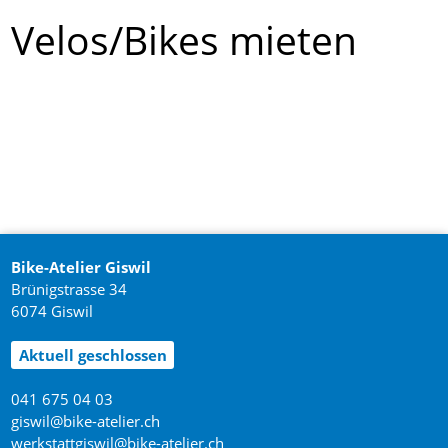
Velos/Bikes mieten
Bike-Atelier Giswil
Brünigstrasse 34
6074 Giswil
Aktuell geschlossen
041 675 04 03
giswil@bike-atelier.ch
werkstattgiswil@bike-atelier.ch