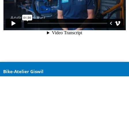
Bike-Atelier Giswil
Brünigstrasse 34
6074 Giswil
Aktuell geschlossen
041 675 04 03
giswil@bike-atelier.ch
werkstattgiswil@bike-atelier.ch